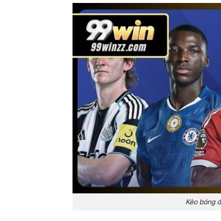
Kèo bóng đ