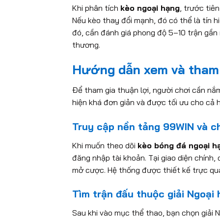
Khi phân tích
kèo ngoại hạng
, trước tiê
Nếu kèo thay đổi mạnh, đó có thể là tín h
đó, cần đánh giá phong độ 5–10 trận gần n
thương.
Hướng dẫn xem và tham 
Để tham gia thuận lợi, người chơi cần nắ
hiện khá đơn giản và được tối ưu cho cả h
Truy cập nền tảng 99WIN và c
Khi muốn theo dõi
kèo bóng đá ngoại h
đăng nhập tài khoản. Tại giao diện chín
mở cược. Hệ thống được thiết kế trực quan
Tìm trận đấu thuộc giải Ngoại
Sau khi vào mục thể thao, bạn chọn giải