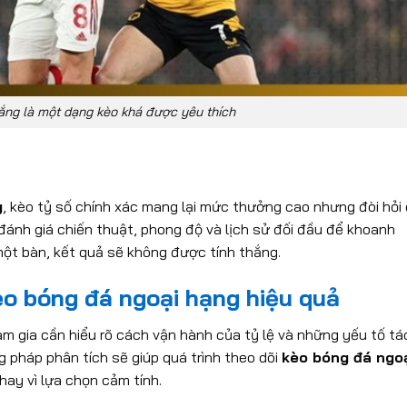
hắng là một dạng kèo khá được yêu thích
g
, kèo tỷ số chính xác mang lại mức thưởng cao nhưng đòi hỏi
đánh giá chiến thuật, phong độ và lịch sử đối đầu để khoanh
một bàn, kết quả sẽ không được tính thắng.
èo bóng đá ngoại hạng hiệu quả
m gia cần hiểu rõ cách vận hành của tỷ lệ và những yếu tố tá
 pháp phân tích sẽ giúp quá trình theo dõi
kèo bóng đá ngo
ay vì lựa chọn cảm tính.