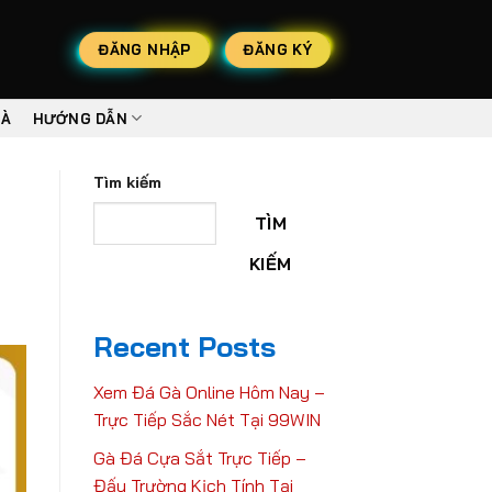
ĐĂNG NHẬP
ĐĂNG KÝ
GÀ
HƯỚNG DẪN
Tìm kiếm
TÌM
KIẾM
Recent Posts
Xem Đá Gà Online Hôm Nay –
Trực Tiếp Sắc Nét Tại 99WIN
Gà Đá Cựa Sắt Trực Tiếp –
Đấu Trường Kịch Tính Tại