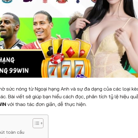
hờ sức nóng từ Ngoại hạng Anh và sự đa dạng của các loại kè
xác. Bài viết sẽ giúp bạn hiểu cách đọc, phân tích tỷ lệ hiệu qu
IN
với thao tác đơn giản, dễ thực hiện.
hút toàn cầu