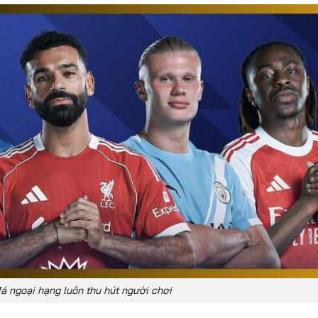
á ngoại hạng luôn thu hút người chơi