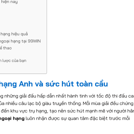
 hiện nay
 hạng hiệu quả
ngoại hạng tại 99WIN
hể thao
n lược của bạn
 hạng Anh và sức hút toàn cầu
g những giải đấu hấp dẫn nhất hành tinh với tốc độ thi đấu ca
ủa nhiều câu lạc bộ giàu truyền thống. Mỗi mùa giải đều chứng
 đến khu vực trụ hạng, tạo nên sức hút mạnh mẽ với người h
ngoại hạng
luôn nhận được sự quan tâm đặc biệt trước mỗi