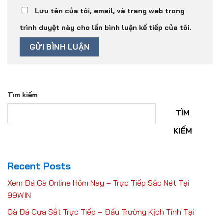
Lưu tên của tôi, email, và trang web trong
trình duyệt này cho lần bình luận kế tiếp của tôi.
Tìm kiếm
TÌM
KIẾM
Recent Posts
Xem Đá Gà Online Hôm Nay – Trực Tiếp Sắc Nét Tại
99WIN
Gà Đá Cựa Sắt Trực Tiếp – Đấu Trường Kịch Tính Tại