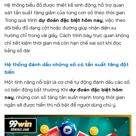
Hệ thống biểu đồ được thiết kế sinh động, hỗ trợ quan
sát tần suất tăng giảm của từng con số theo thời gian.
Trong quá trình
dự đoán đặc biệt hôm nay
, việc theo
dõi biểu đồ dạng cột hoặc đường giúp nhận diện xu
hướng chỉ trong vài giây. Cách trình bày trực quan không
chỉ tiết kiệm thời gian mà còn hạn chế sai sót khi đọc
bảng số dài.
Hệ thống đánh dấu những số có tần suất tăng đột
biến
Một tính năng nổi bật là cơ chế tự động đánh dấu các số
có biến động bất thường. Khi
dự đoán đặc biệt hôm
nay
, những con số tăng tần suất mạnh trong thời gian
ngắn sẽ được hiển thị nổi bật để người dùng chú ý.