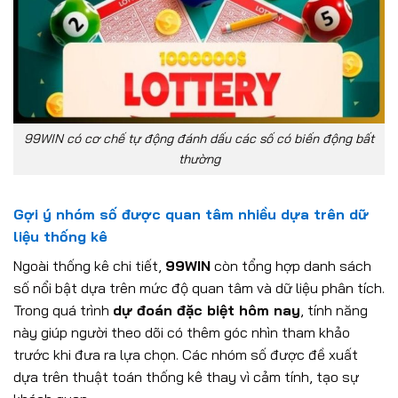
99WIN có cơ chế tự động đánh dấu các số có biến động bất
thường
Gợi ý nhóm số được quan tâm nhiều dựa trên dữ
liệu thống kê
Ngoài thống kê chi tiết,
99WIN
còn tổng hợp danh sách
số nổi bật dựa trên mức độ quan tâm và dữ liệu phân tích.
Trong quá trình
dự đoán đặc biệt hôm nay
, tính năng
này giúp người theo dõi có thêm góc nhìn tham khảo
trước khi đưa ra lựa chọn. Các nhóm số được đề xuất
dựa trên thuật toán thống kê thay vì cảm tính, tạo sự