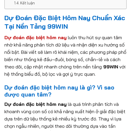
Kết luận
Dự Đoán Đặc Biệt Hôm Nay Chuẩn Xác
Tại Nền Tảng 99WIN
Dự đoán đặc biệt hôm nay
luôn thu hút sự quan tâm
nhờ khả năng phân tích dữ liệu và nhận diện xu hướng số
nổi bật. Bài viết sẽ làm rõ khái niệm, các phương pháp phổ
biến như thống kê đầu–đuôi, bóng số, chẵn–lẻ và cách
theo dõi, cập nhật nhanh chóng trên nền tảng
99WIN
với
hệ thống biểu đồ, bộ lọc và gợi ý trực quan.
Dự đoán đặc biệt hôm nay là gì? Vì sao
được quan tâm?
Dự đoán đặc biệt hôm nay
là quá trình phân tích và
khoanh vùng con số có khả năng xuất hiện ở giải đặc biệt
dựa trên dữ liệu thống kê nhiều kỳ trước đó. Thay vì lựa
chọn ngẫu nhiên, người theo dõi thường dựa vào tần