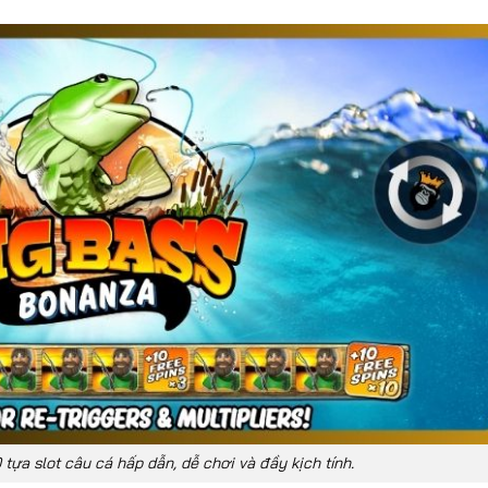
ựa slot câu cá hấp dẫn, dễ chơi và đầy kịch tính.