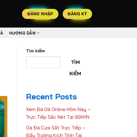
ĐĂNG NHẬP
ĐĂNG KÝ
GÀ
HƯỚNG DẪN
Tìm kiếm
TÌM
KIẾM
Recent Posts
Xem Đá Gà Online Hôm Nay –
Trực Tiếp Sắc Nét Tại 99WIN
Gà Đá Cựa Sắt Trực Tiếp –
Đấu Trường Kịch Tính Tại