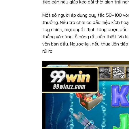
tiếp cận này giúp kéo dài thời gian trải ng
Một số người áp dụng quy tắc 50–100 vò
thưởng. Nếu trò chơi có dấu hiệu kích ho
Tuy nhiên, mọi quyết định tăng cược cần 
thắng và dừng lỗ cũng rất cần thiết. Ví dụ
vốn ban đầu. Ngược lại, nếu thua liên ti
rủi ro.