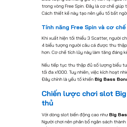
trong vòng Free Spin. Đây là cơ chế giúp
Cách thiết kế này tạo nên yếu tố bất ngờ 
Tính năng Free Spin và cơ chế
Khi xuất hiện tối thiểu 3 Scatter, người 
4 biểu tượng người câu cá được thu thập
hơn. Cơ chế tích lũy này làm tăng đáng kể 
Nếu tiếp tục thu thập đủ số lượng biểu t
tối đa x1000. Tuy nhiên, việc kích hoạt nh
Đây chính là yếu tố khiến
Big Bass Bon
Chiến lược chơi slot Bi
thủ
Với dòng slot biến động cao như
Big Ba
Người chơi nên phân bổ ngân sách thành n