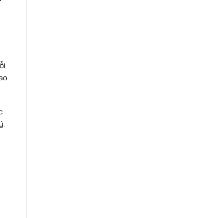
ỗi
ao
c
ý.