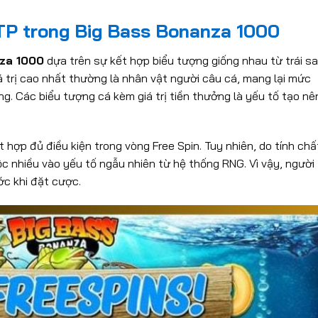
TP trong Big Bass Bonanza 1000
za 1000
dựa trên sự kết hợp biểu tượng giống nhau từ trái s
á trị cao nhất thường là nhân vật người câu cá, mang lại mức
g. Các biểu tượng cá kèm giá trị tiền thưởng là yếu tố tạo nê
t hợp đủ điều kiện trong vòng Free Spin. Tuy nhiên, do tính chấ
c nhiều vào yếu tố ngẫu nhiên từ hệ thống RNG. Vì vậy, người
ớc khi đặt cược.