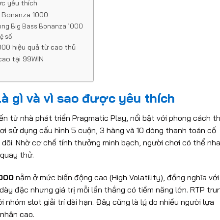
ợc yêu thích
s Bonanza 1000
rong Big Bass Bonanza 1000
hệ số
000 hiệu quả từ cao thủ
cao tại 99WIN
à gì và vì sao được yêu thích
n từ nhà phát triển Pragmatic Play, nổi bật với phong cách th
hơi sử dụng cấu hình 5 cuộn, 3 hàng và 10 dòng thanh toán cố
 dõi. Nhờ cơ chế tính thưởng minh bạch, người chơi có thể nh
 quay thử.
1000
nằm ở mức biến động cao (High Volatility), đồng nghĩa với
dày đặc nhưng giá trị mỗi lần thắng có tiềm năng lớn. RTP tru
nhóm slot giải trí dài hạn. Đây cũng là lý do nhiều người lựa
 nhân cao.