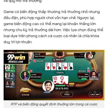
và quy mô trả thưởng.
Game có biến động thấp thường trả thưởng nhỏ nhưng
đều đặn, phù hợp người chơi vốn hạn chế. Ngược lại,
game biến động cao có thể mang lại khoản thắng lớn
nhưng chu kỳ trả thưởng dài hơn. Việc lựa chọn đúng thể
loại dựa trên phong cách cá cược cá nhân là chìa khóa
duy trì lợi nhuận.
RTP và biến động quyết định thưởng lớn trong cá cược