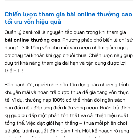
Chiến lược tham gia bài online thưởng cao
tối ưu vốn hiệu quả
Quản lý bankroll là nguyên tắc quan trọng khi tham gia
bài online thưởng cao
. Phương pháp phổ biến là chỉ sử
dụng 1–3% tổng vốn cho mỗi ván cược nhằm giảm nguy
cơ cháy tài khoản khi gặp chuỗi thua. Chiến lược này giúp
duy trì khả năng tham gia dài hạn và tận dụng được lợi
thế RTP.
Bên cạnh đó, người chơi nên tận dụng các chương trình
khuyến mãi và hoàn trả cược thua để gia tăng vốn thực
tế. Ví dụ, thưởng nạp 100% có thể nhân đôi ngân sách
ban đầu nếu đáp ứng điều kiện vòng cược. Hoàn trả định
kỳ giúp bù đắp một phần tổn thất và cải thiện hiệu suất
tổng thể. Việc đặt giới hạn thắng – thua mỗi phiên chơi
sẽ giúp tránh quyết định cảm tính. Một kế hoạch rõ ràng