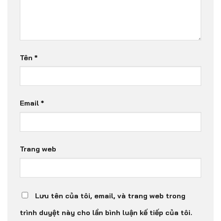
Tên
*
Email
*
Trang web
Lưu tên của tôi, email, và trang web trong
trình duyệt này cho lần bình luận kế tiếp của tôi.