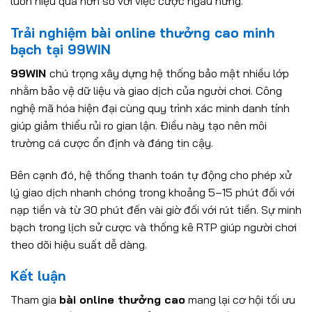
luôn hiệu quả hơn so với việc cược ngẫu hứng.
Trải nghiệm bài online thưởng cao minh
bạch tại 99WIN
99WIN
chú trọng xây dựng hệ thống bảo mật nhiều lớp
nhằm bảo vệ dữ liệu và giao dịch của người chơi. Công
nghệ mã hóa hiện đại cùng quy trình xác minh danh tính
giúp giảm thiểu rủi ro gian lận. Điều này tạo nên môi
trường cá cược ổn định và đáng tin cậy.
Bên cạnh đó, hệ thống thanh toán tự động cho phép xử
lý giao dịch nhanh chóng trong khoảng 5–15 phút đối với
nạp tiền và từ 30 phút đến vài giờ đối với rút tiền. Sự minh
bạch trong lịch sử cược và thống kê RTP giúp người chơi
theo dõi hiệu suất dễ dàng.
Kết luận
Tham gia
bài online thưởng cao
mang lại cơ hội tối ưu