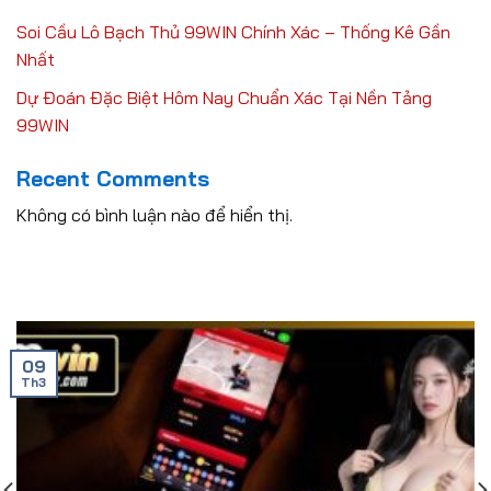
Soi Cầu Lô Bạch Thủ 99WIN Chính Xác – Thống Kê Gần
Nhất
Dự Đoán Đặc Biệt Hôm Nay Chuẩn Xác Tại Nền Tảng
99WIN
Recent Comments
Không có bình luận nào để hiển thị.
09
Th3