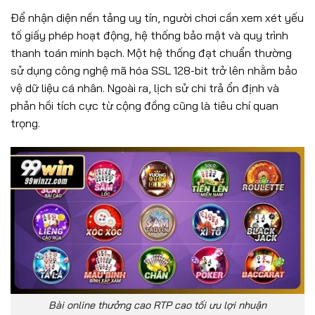
Để nhận diện nền tảng uy tín, người chơi cần xem xét yếu
tố giấy phép hoạt động, hệ thống bảo mật và quy trình
thanh toán minh bạch. Một hệ thống đạt chuẩn thường
sử dụng công nghệ mã hóa SSL 128-bit trở lên nhằm bảo
vệ dữ liệu cá nhân. Ngoài ra, lịch sử chi trả ổn định và
phản hồi tích cực từ cộng đồng cũng là tiêu chí quan
trọng.
Bài online thưởng cao RTP cao tối ưu lợi nhuận