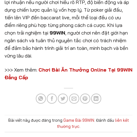
lợi nhuận nếu người chơi hiểu rõ RTP, độ biến động và áp
dụng chiến lược quản lý vốn hợp lý. Từ poker giải đấu,
tiến lên VIP đến baccarat live, mỗi thể loại đều có ưu
điểm riêng phù hợp từng phong cách cá cược. Khi lựa
chọn trải nghiệm tại
99WIN
, người chơi nên đặt giới hạn
ngân sách và tuân thủ nguyên tắc chơi có trách nhiệm
để đảm bảo hành trình giải trí an toàn, minh bạch và bền
vững lâu dài.
>>> Xem thêm:
Chơi Bài Ăn Thưởng Online Tại 99WIN
Đẳng Cấp
Bài viết này được đăng trong
Game Bài 99WIN
. Đánh dấu
liên kết
thường trực
.