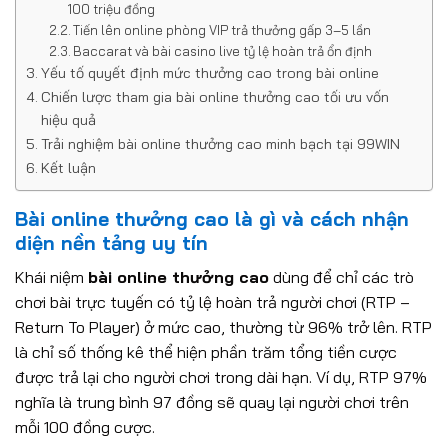
100 triệu đồng
Tiến lên online phòng VIP trả thưởng gấp 3–5 lần
Baccarat và bài casino live tỷ lệ hoàn trả ổn định
Yếu tố quyết định mức thưởng cao trong bài online
Chiến lược tham gia bài online thưởng cao tối ưu vốn
hiệu quả
Trải nghiệm bài online thưởng cao minh bạch tại 99WIN
Kết luận
Bài online thưởng cao là gì và cách nhận
diện nền tảng uy tín
Khái niệm
bài online thưởng cao
dùng để chỉ các trò
chơi bài trực tuyến có tỷ lệ hoàn trả người chơi (RTP –
Return To Player) ở mức cao, thường từ 96% trở lên. RTP
là chỉ số thống kê thể hiện phần trăm tổng tiền cược
được trả lại cho người chơi trong dài hạn. Ví dụ, RTP 97%
nghĩa là trung bình 97 đồng sẽ quay lại người chơi trên
mỗi 100 đồng cược.